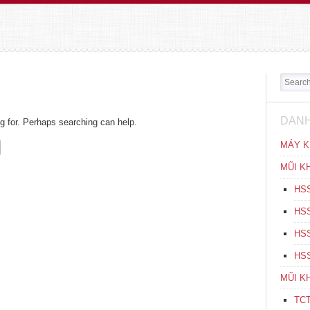
Search
DANH
ng for. Perhaps searching can help.
MÁY K
MŨI K
HSS
HSS
HSS
HSS
MŨI K
TCT