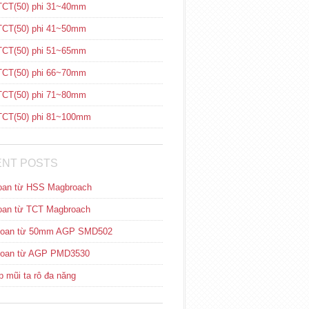
CT(50) phi 31~40mm
CT(50) phi 41~50mm
CT(50) phi 51~65mm
CT(50) phi 66~70mm
CT(50) phi 71~80mm
CT(50) phi 81~100mm
NT POSTS
oan từ HSS Magbroach
oan từ TCT Magbroach
hoan từ 50mm AGP SMD502
hoan từ AGP PMD3530
 mũi ta rô đa năng