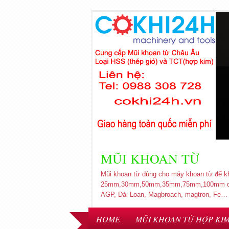
MŨI KHOAN TỪ
Mũi khoan từ dùng cho máy khoan từ để k
25mm,30mm,50mm,35mm,75mm,100mm chất li
AGP, Đài Loan, Magbroach, magtron, Fe…
HOME
MŨI KHOAN TỪ HỢP KI