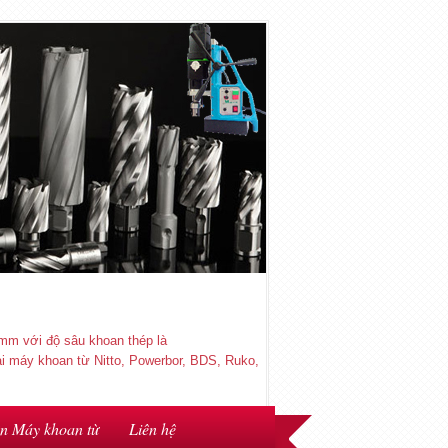
mm với độ sâu khoan thép là
 máy khoan từ Nitto, Powerbor, BDS, Ruko,
ện Máy khoan từ
Liên hệ