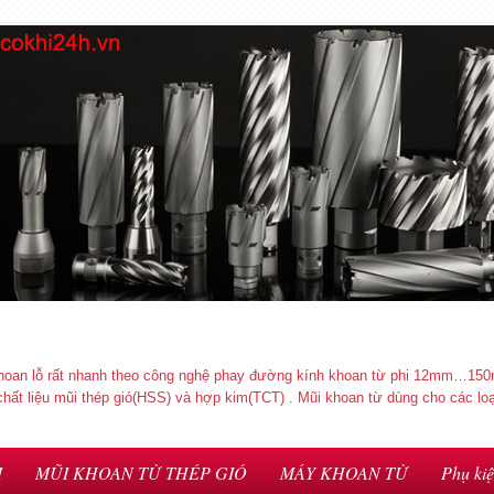
hoan lỗ rất nhanh theo công nghệ phay đường kính khoan từ phi 12mm…150
ệu mũi thép gió(HSS) và hợp kim(TCT) . Mũi khoan từ dùng cho các loại
M
MŨI KHOAN TỪ THÉP GIÓ
MÁY KHOAN TỪ
Phụ ki