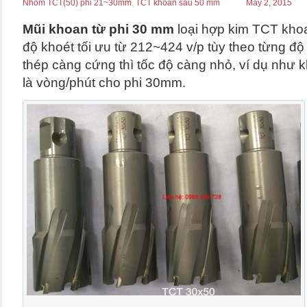
Nhóm TCT(50) phi 21~30mm
,
TCT khoan sâu 50 mm
May 2, 2015
Mũi khoan từ phi 30 mm
loại hợp kim TCT kho
độ khoét tối ưu từ 212~424 v/p tùy theo từng đ
thép càng cứng thì tốc độ càng nhỏ, ví dụ như k
là vòng/phút cho phi 30mm.