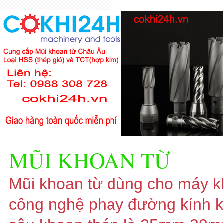
MŨI KHOAN TỪ
Mũi khoan từ dùng cho máy kh
công nghệ phay đường kính