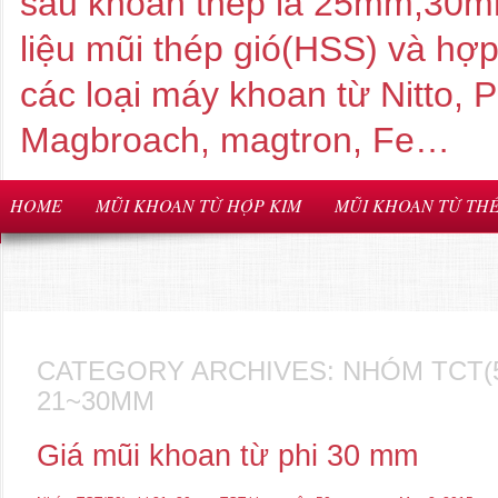
sâu khoan thép là 25mm,3
liệu mũi thép gió(HSS) và hợ
các loại máy khoan từ Nitto,
Magbroach, magtron, Fe…
HOME
MŨI KHOAN TỪ HỢP KIM
MŨI KHOAN TỪ THÉ
CATEGORY ARCHIVES:
NHÓM TCT(5
21~30MM
Giá mũi khoan từ phi 30 mm