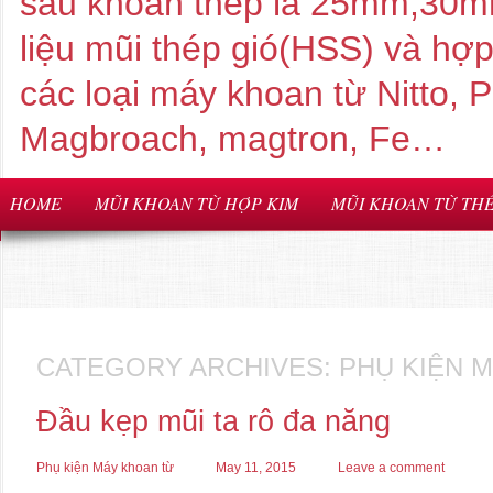
sâu khoan thép là 25mm,3
liệu mũi thép gió(HSS) và hợ
các loại máy khoan từ Nitto,
Magbroach, magtron, Fe…
HOME
MŨI KHOAN TỪ HỢP KIM
MŨI KHOAN TỪ THÉ
CATEGORY ARCHIVES:
PHỤ KIỆN 
Đầu kẹp mũi ta rô đa năng
Phụ kiện Máy khoan từ
May 11, 2015
Leave a comment