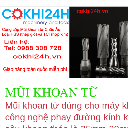
MŨI KHOAN TỪ
Mũi khoan từ dùng cho máy kh
công nghệ phay đường kính