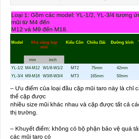
Loại 1: Gồm các model: YL-1/2, YL-3/4 tương ứ
mũi từ M4 đến
M12 và M9 đến M18.
Model
Khả năng kẹp
Kiểu Côn
Chiều Dài
Đường kính
mũi
mm
inch
YL-1/2
M4-M12
W1/8-W1/2
MT2
75mm
42mm
YL-3/4
M9-M18
W3/8-W3/4
MT3
165mm
50mm
– Ưu điểm của loại đầu cặp mũi taro này là chỉ
thể cặp được
nhiều size mũi khác nhau và cặp được tất cả cá
thị trường.
– Khuyết điểm: không có bộ phận bảo vệ quá tả
các mũi taro có