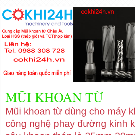
MŨI KHOAN TỪ
Mũi khoan từ dùng cho máy kh
công nghệ phay đường kính