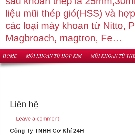
sâu khoan thép là 25mm,3
liệu mũi thép gió(HSS) và hợ
các loại máy khoan từ Nitto,
Magbroach, magtron, Fe…
HOME
MŨI KHOAN TỪ HỢP KIM
MŨI KHOAN TỪ THÉ
Liên hệ
Leave a comment
Công Ty TNHH Cơ Khí 24H