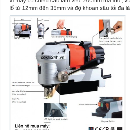
vì máy có chiều cao làm việc 200mm mà thôi, v
lổ từ 12mm đến 35mm và độ khoan sâu tối đa l