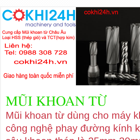
MŨI KHOAN TỪ
Mũi khoan từ dùng cho máy kh
công nghệ phay đường kính