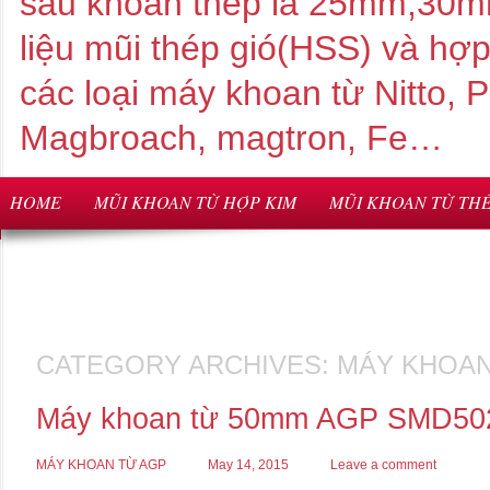
sâu khoan thép là 25mm,3
liệu mũi thép gió(HSS) và hợ
các loại máy khoan từ Nitto,
Magbroach, magtron, Fe…
HOME
MŨI KHOAN TỪ HỢP KIM
MŨI KHOAN TỪ THÉ
CATEGORY ARCHIVES:
MÁY KHOAN
Máy khoan từ 50mm AGP SMD50
MÁY KHOAN TỪ AGP
May 14, 2015
Leave a comment