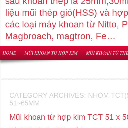
sâu khoan thép là 25mm,3
liệu mũi thép gió(HSS) và hợ
các loại máy khoan từ Nitto,
Magbroach, magtron, Fe…
HOME
MŨI KHOAN TỪ HỢP KIM
MŨI KHOAN TỪ THÉ
CATEGORY ARCHIVES:
NHÓM TCT(5
51~65MM
Mũi khoan từ hợp kim TCT 51 x 5