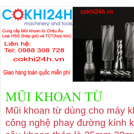
MŨI KHOAN TỪ
Mũi khoan từ dùng cho máy kh
công nghệ phay đường kính