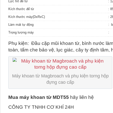
Lực hít đế từ
: 1
Kích thước đế từ
: 
Kích thước máy(DxRxC)
: 
Làm mát tự động
: b
Trọng lượng máy
:
Phụ kiện: Đầu cặp mũi khoan từ, bình nước làm
toàn, tấm che bảo vệ, lục giác, cây ty định tâm,
Máy khoan từ Magbroach và phụ kiện torng hộp
đựng cao cấp
Mua máy khoan từ MDT55
hãy liên hệ
CÔNG TY TNHH CƠ KHÍ 24H