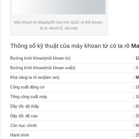
Máy khoan từ Magtap30 của Anh Quốc có thể khoan ,
ta rô, khoét lỗ, vát mép
Thông số kỹ thuật của máy khoan từ có ta rô
Ma
Đường kính khoan(mũi khoan từ)
:
1
Đường kính khoan(mũi khoan xoắn)
: 
Khả năng ta rô ren(làm ren)
:
M
Công suất động cơ
: 
Tổng công suất máy
: 
Dãy tốc độ thấp
: 6
Dãy tốc độ cao
: 2
Côn trục chính
: 
Hành trình
: 