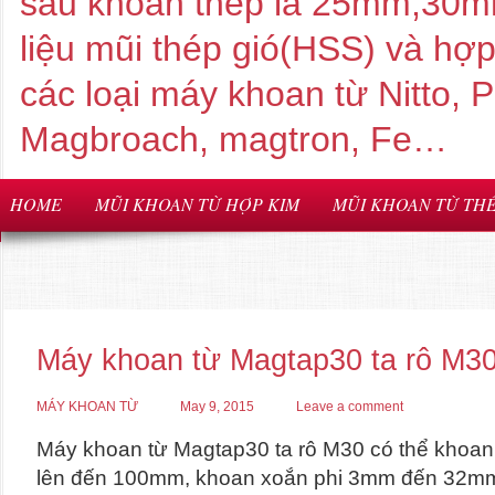
sâu khoan thép là 25mm,3
liệu mũi thép gió(HSS) và hợ
các loại máy khoan từ Nitto,
Magbroach, magtron, Fe…
HOME
MŨI KHOAN TỪ HỢP KIM
MŨI KHOAN TỪ THÉ
Máy khoan từ Magtap30 ta rô M3
MÁY KHOAN TỪ
May 9, 2015
Leave a comment
Máy khoan từ Magtap30 ta rô M30 có thể khoa
lên đến 100mm, khoan xoắn phi 3mm đến 32m