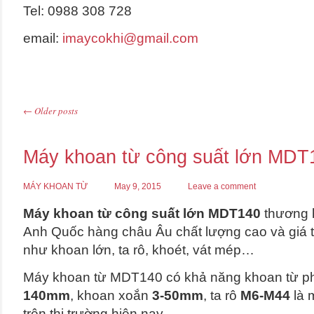
Tel: 0988 308 728
email:
imaycokhi@gmail.com
←
Older posts
Post navigation
Máy khoan từ công suất lớn MDT
MÁY KHOAN TỪ
May 9, 2015
Leave a comment
Máy khoan từ công suất lớn MDT140
thương 
Anh Quốc hàng châu Âu chất lượng cao và giá t
như khoan lớn, ta rô, khoét, vát mép…
Máy khoan từ MDT140 có khả năng khoan từ p
140mm
, khoan xoắn
3-50mm
, ta rô
M6-M44
là 
trên thị trường hiện nay.