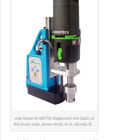
máy khoan từ MDT55 Magbroach Anh Quốc có
thể khoan xoắn, khoan khoét, ta rô, vát mép lỗ…