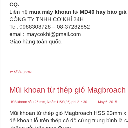
CQ.
Liên hệ
mua máy khoan từ MD40 hay báo giá
CÔNG TY TNHH CƠ KHÍ 24H
Tel: 0988308728 – 08-37282852
email: imaycokhi@gmail.com
Giao hàng toàn quốc.
←
Older posts
Post navigation
Mũi khoan từ thép gió Magbroac
HSS khoan sâu 25 mm
,
Nhóm HSS(25) phi 21~30
May 6, 2015
Mũi khoan từ thép gió Magbroach HSS 23mm 
để khoan lỗ trên thép có độ cứng trung bình là cắ
không cắt trên inox được.