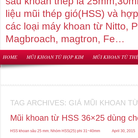
sâu khoan thép là 25mm,3
liệu mũi thép gió(HSS) và hợ
các loại máy khoan từ Nitto,
Magbroach, magtron, Fe…
HOME
MŨI KHOAN TỪ HỢP KIM
MŨI KHOAN TỪ THÉ
TAG ARCHIVES:
GIÁ MŨI KHOAN TỪ
Mũi khoan từ HSS 36×25 dùng cho
HSS khoan sâu 25 mm
,
Nhóm HSS(25) phi 31~40mm
April 30, 2015