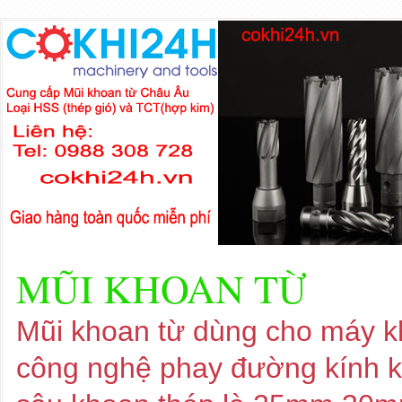
MŨI KHOAN TỪ
Mũi khoan từ dùng cho máy kh
công nghệ phay đường kính