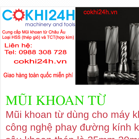
MŨI KHOAN TỪ
Mũi khoan từ dùng cho máy kh
công nghệ phay đường kính