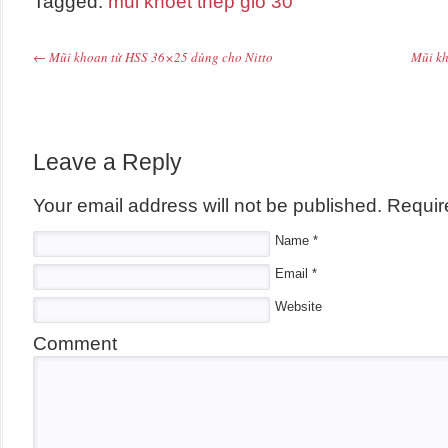
Tagged:
mũi khoét thép gió 30
←
Mũi khoan từ HSS 36×25 dùng cho Nitto
Mũi k
Post navigation
Leave a Reply
Your email address will not be published.
Require
Name
*
Email
*
Website
Comment