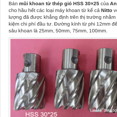
Bán
mũi khoan từ thép gió HSS 30×25
của
An
cho hầu hết các loại máy khoan từ kể cả
Nitto
vớ
lượng đã được khẳng định trên thị trường nhằm 
kiệm chi phí đầu tư. Đường kính từ phi 12mm đ
sâu khoan là 25mm, 50mm, 75mm, 100mm.