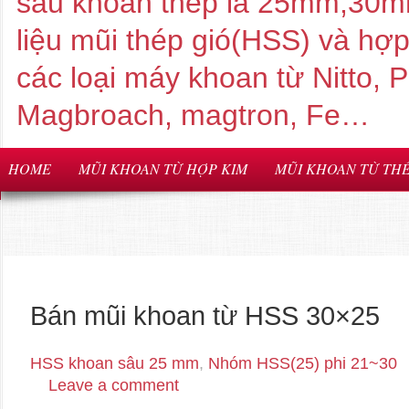
sâu khoan thép là 25mm,3
liệu mũi thép gió(HSS) và hợ
các loại máy khoan từ Nitto,
Magbroach, magtron, Fe…
HOME
MŨI KHOAN TỪ HỢP KIM
MŨI KHOAN TỪ THÉ
Bán mũi khoan từ HSS 30×25
HSS khoan sâu 25 mm
,
Nhóm HSS(25) phi 21~30
Leave a comment