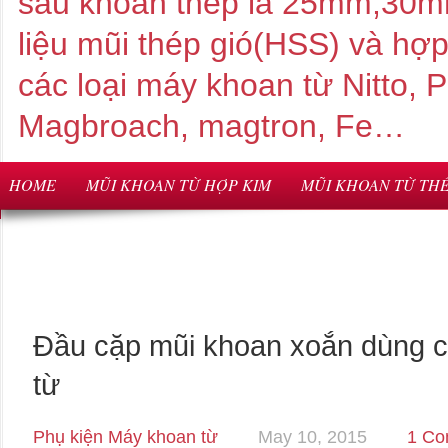
sâu khoan thép là 25mm,3
liệu mũi thép gió(HSS) và hợ
các loại máy khoan từ Nitto,
Magbroach, magtron, Fe…
HOME
MŨI KHOAN TỪ HỢP KIM
MŨI KHOAN TỪ THÉ
Đầu cặp mũi khoan xoắn dùng 
từ
Phụ kiện Máy khoan từ
May 10, 2015
1 C