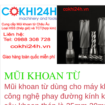
MŨI KHOAN TỪ
Mũi khoan từ dùng cho máy kh
công nghệ phay đường kính