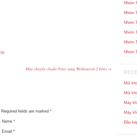
Nhóm T
Nhóm T
Nhóm T
Nhóm T
Nhóm T
Nhóm T
 từ
Đầu chuyển chuẩn Nitto sang Weldon(vát 2 bên)
→
RECE
Mũi kh
Mũi kh
Máy k
Required fields are marked
*
Máy k
Name
*
Đầu kẹp
Email
*