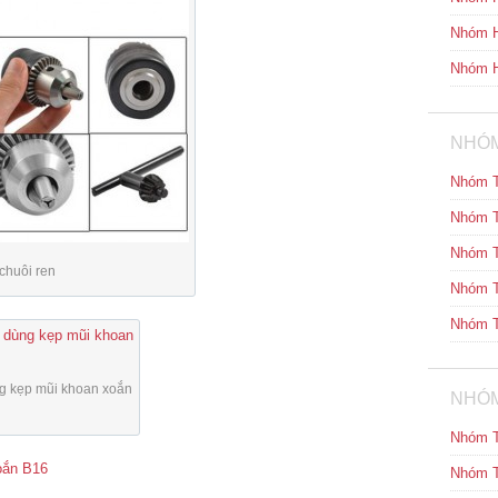
Nhóm H
Nhóm H
NHÓM
Nhóm T
Nhóm T
Nhóm T
chuôi ren
Nhóm T
Nhóm T
g kẹp mũi khoan xoắn
NHÓM
Nhóm T
oắn B16
Nhóm T