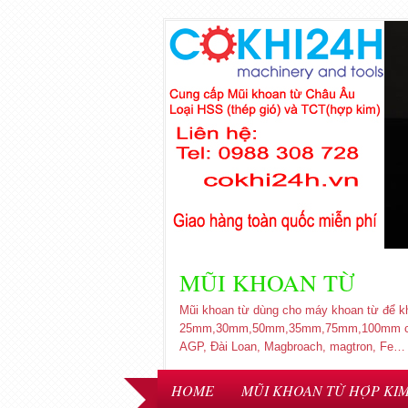
MŨI KHOAN TỪ
Mũi khoan từ dùng cho máy khoan từ để k
25mm,30mm,50mm,35mm,75mm,100mm chất li
AGP, Đài Loan, Magbroach, magtron, Fe…
HOME
MŨI KHOAN TỪ HỢP KI