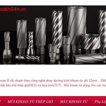
hoan lỗ rất nhanh theo công nghệ phay đường kính khoan từ phi 12mm…150
ệu mũi thép gió(HSS) và hợp kim(TCT) . Mũi khoan từ dùng cho các loại
M
MŨI KHOAN TỪ THÉP GIÓ
MÁY KHOAN TỪ
Phụ ki