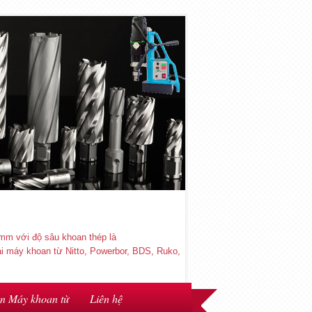
mm với độ sâu khoan thép là
 máy khoan từ Nitto, Powerbor, BDS, Ruko,
ện Máy khoan từ
Liên hệ