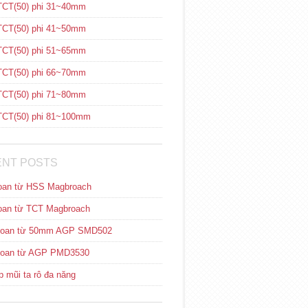
CT(50) phi 31~40mm
CT(50) phi 41~50mm
CT(50) phi 51~65mm
CT(50) phi 66~70mm
CT(50) phi 71~80mm
CT(50) phi 81~100mm
NT POSTS
oan từ HSS Magbroach
oan từ TCT Magbroach
hoan từ 50mm AGP SMD502
hoan từ AGP PMD3530
 mũi ta rô đa năng