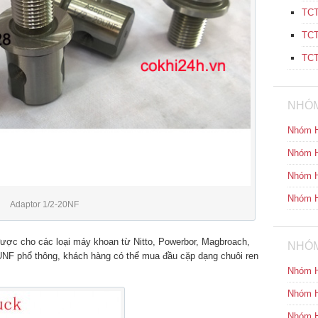
TCT
TCT
TCT
NHÓM
Nhóm H
Nhóm H
Nhóm H
Nhóm H
Adaptor 1/2-20NF
ược cho các loại máy khoan từ Nitto, Powerbor, Magbroach,
NHÓM
UNF phổ thông, khách hàng có thể mua đầu cặp dạng chuôi ren
Nhóm H
Nhóm H
Nhóm H